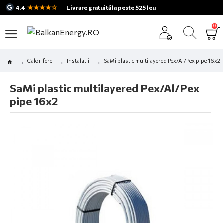
★★★★☆
4.4
Livrare gratuită la peste 525 leu
0
Calorifere
Instalatii
SaMi plastic multilayered Pex/Al/Pex pipe 16x2
SaMi plastic multilayered Pex/Al/Pex
pipe 16x2