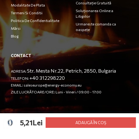
Consultație Gratuită
Modalitate De Plata
Soluționarea Online a
Termeni Si Conditii
Litigiilor
Politica De Confidentialitate
Urmareste comanda ca
Mărci
oaspete
Blog
CONTACT
Str. Mesta Nr.22, Petrich, 2850, Bulgaria
ADRESA:
+40 312298220
TELEFON:
EMAIL:
saleseurope@energy-economy.eu
ZILE LUCRĂTOARE/ORE: Luni - Vineri / 09:00 - 17:00
5,21Lei
© Energy Economy LTD 2023. Toate drepturile rezervate.
ADAUGĂ ÎN COȘ