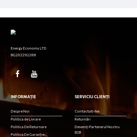
Energy Economy LTD
BG202292288
INFORMAȚIE
SERVICIU CLIENȚI
Despre Noi
Contactati-Ne
Politica de Livrare
Returnări
Politica De Returnare
Deveniți Partenerul Nostru
B2B
Politica De Garanție