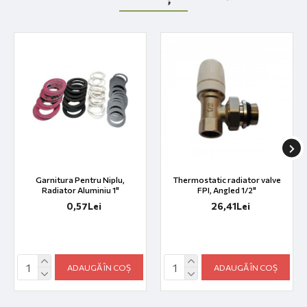
Garnitura Pentru Niplu,
Thermostatic radiator valve
Radiator Aluminiu 1"
FPI, Angled 1/2"
0,57Lei
26,41Lei
ADAUGĂ ÎN COȘ
ADAUGĂ ÎN COȘ