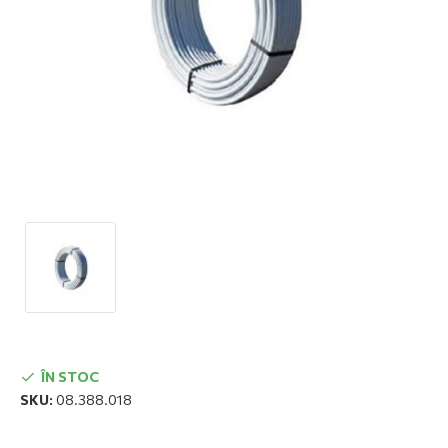
ÎN STOC
SKU:
08.388.018