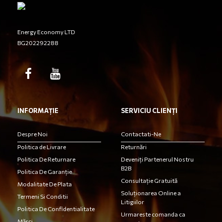
Energy Economy LTD
BG202292288
INFORMAȚIE
SERVICIU CLIENȚI
Despre Noi
Contactati-Ne
Politica de Livrare
Returnări
Politica De Returnare
Deveniți Partenerul Nostru
B2B
Politica De Garanție
Consultație Gratuită
Modalitate De Plata
Soluționarea Online a
Termeni Si Conditii
Litigiilor
Politica De Confidentialitate
Urmareste comanda ca
Mărci