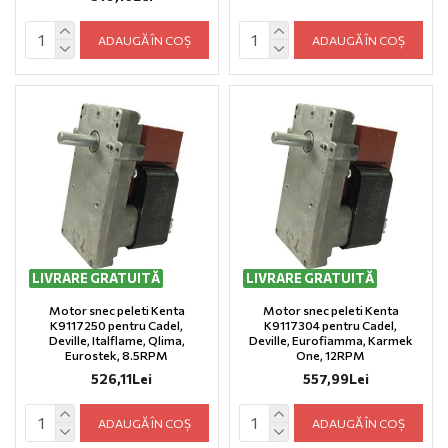
ADAUGĂ ÎN COȘ
ADAUGĂ ÎN COȘ
LIVRARE GRATUITĂ
LIVRARE GRATUITĂ
Motor snec peleti Kenta
Motor snec peleti Kenta
K9117250 pentru Cadel,
K9117304 pentru Cadel,
Deville, Italflame, Qlima,
Deville, Eurofiamma, Karmek
Eurostek, 8.5RPM
One, 12RPM
526,11Lei
557,99Lei
ADAUGĂ ÎN COȘ
ADAUGĂ ÎN COȘ