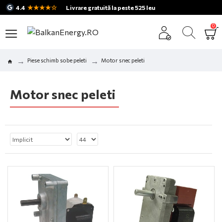
★★★★☆
4.4
Livrare gratuită la peste 525 leu
0
Piese schimb sobe peleti
Motor snec peleti
Motor snec peleti