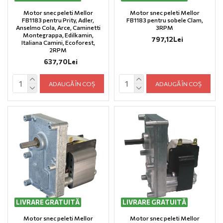
Motor snec peleti Mellor
Motor snec peleti Mellor
FB1183 pentru Prity, Adler,
FB1183 pentru sobele Clam,
Anselmo Cola, Arce, Caminetti
3RPM
Montegrappa, Edilkamin,
797,12Lei
Italiana Camini, Ecoforest,
2RPM
637,70Lei
ADAUGĂ ÎN COȘ
ADAUGĂ ÎN COȘ
LIVRARE GRATUITĂ
LIVRARE GRATUITĂ
Motor snec peleti Mellor
Motor snec peleti Mellor