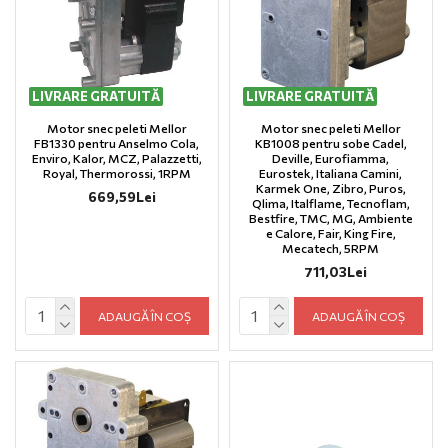
LIVRARE GRATUITĂ
LIVRARE GRATUITĂ
Motor snec peleti Mellor
Motor snec peleti Mellor
FB1330 pentru Anselmo Cola,
KB1008 pentru sobe Cadel,
Enviro, Kalor, MCZ, Palazzetti,
Deville, Eurofiamma,
Royal, Thermorossi, 1RPM
Eurostek, Italiana Camini,
Karmek One, Zibro, Puros,
669,59Lei
Qlima, Italflame, Tecnoflam,
Bestfire, TMC, MG, Ambiente
e Calore, Fair, King Fire,
Mecatech, 5RPM
711,03Lei
ADAUGĂ ÎN COȘ
ADAUGĂ ÎN COȘ