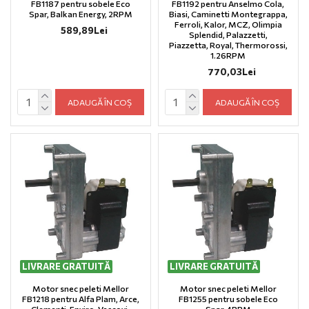
FB1187 pentru sobele Eco
FB1192 pentru Anselmo Cola,
Spar, Balkan Energy, 2RPM
Biasi, Caminetti Montegrappa,
Ferroli, Kalor, MCZ, Olimpia
589,89Lei
Splendid, Palazzetti,
Piazzetta, Royal, Thermorossi,
1.26RPM
770,03Lei
ADAUGĂ ÎN COȘ
ADAUGĂ ÎN COȘ
LIVRARE GRATUITĂ
LIVRARE GRATUITĂ
Motor snec peleti Mellor
Motor snec peleti Mellor
FB1218 pentru Alfa Plam, Arce,
FB1255 pentru sobele Eco
Clementi, Enviro, Vescovi,
Spar, 4RPM