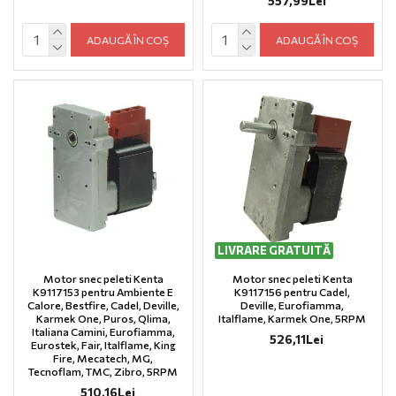
557,99Lei
ADAUGĂ ÎN COȘ
ADAUGĂ ÎN COȘ
LIVRARE GRATUITĂ
Motor snec peleti Kenta
Motor snec peleti Kenta
K9117153 pentru Ambiente E
K9117156 pentru Cadel,
Calore, Bestfire, Cadel, Deville,
Deville, Eurofiamma,
Karmek One, Puros, Qlima,
Italflame, Karmek One, 5RPM
Italiana Camini, Eurofiamma,
526,11Lei
Eurostek, Fair, Italflame, King
Fire, Mecatech, MG,
Tecnoflam, TMC, Zibro, 5RPM
510,16Lei