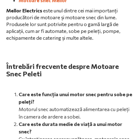
Motoare snec Mellor
Mellor Electrics
este unul dintre cei mai importanți
producători de motoare și motoare snec din lume.
Produsele lor sunt potrivite pentru o gamă largă de
aplicații, cum ar fi automate, sobe pe peleți, pompe,
echipamente de catering și multe altele.
Întrebări frecvente despre Motoare
Snec Peleti
Care este funcția unui motor snec pentru sobe pe
peleți?
Motorul snec automatizează alimentarea cu peleți
în camera de ardere a sobei.
Care este durata medie de viață a unui motor
snec?
Cu întreținerea corespunzătoare, motoarele snec