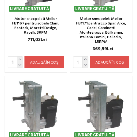
LIVRARE GRATUITĂ
LIVRARE GRATUITĂ
Motor snec peleti Mellor
Motor snec peleti Mellor
FB1167 pentru sobele Clam,
FB1171 pentru Eco Spar, Arce,
Ecoteck, Moretti Design,
Cadel, Caminetti
Ravelli, 3RPM
Montegrappa, Edilkamin,
Italiana Camini, Palladio,
711,03Lei
1.5RPM
669,59Lei
ADAUGĂ ÎN COȘ
ADAUGĂ ÎN COȘ
LIVRARE GRATUITĂ
LIVRARE GRATUITĂ