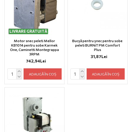
LIVRARE GRATUITĂ
Motor snec peleti Mellor
Bucșă pentru șnec pentru sobe
KB1014 pentru sobe Karmek
peleti BURNiT PM Comfort
One, Caminetti Montegrappa
Plus
3RPM
31,87Lei
742,94Lei
ADAUGĂ ÎN COȘ
ADAUGĂ ÎN COȘ