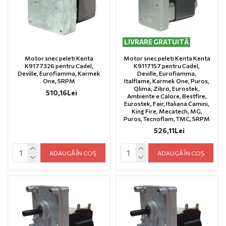
LIVRARE GRATUITĂ
Motor snec peleti Kenta
Motor snec peleti Kenta Kenta
K9177326 pentru Cadel,
K9117157 pentru Cadel,
Deville, Eurofiamma, Karmek
Deville, Eurofiamma,
One, 5RPM
Italflame, Karmek One, Puros,
Qlima, Zibro, Eurostek,
510,16Lei
Ambiente e Calore, Bestfire,
Eurostek, Fair, Italiana Camini,
King Fire, Mecatech, MG,
Puros, Tecnoflam, TMC, 5RPM
526,11Lei
ADAUGĂ ÎN COȘ
ADAUGĂ ÎN COȘ