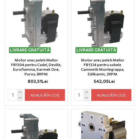
LIVRARE GRATUITĂ
LIVRARE GRATUITĂ
Motor snec peleti Mellor
Motor snec peleti Mellor
FB1304 pentru Cadel, Deville,
FB1324 pentru sobele
Eurofiamma, Karmek One,
Caminetti Montegrappa,
Puros, 8RPM
Edilkamin, 2RPM
803,51Lei
542,05Lei
ADAUGĂ ÎN COȘ
ADAUGĂ ÎN COȘ