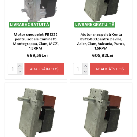
LIVRARE GRATUITĂ
LIVRARE GRATUITĂ
Motor snec peleti FB1222
Motor snec peleti Kenta
pentru sobele Caminetti
K9115003 pentru Deville,
Montegrappa, Clam, MCZ,
Adler, Clam, Vulcania, Puros,
1.5RPM
1.5RPM
669,59Lei
605,82Lei
ADAUGĂ ÎN COȘ
ADAUGĂ ÎN COȘ