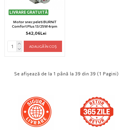
LIVRARE GRATUITĂ
Motor snec peleti BURNiT
Comfort Plus 13/25W 4rpm
542,06Lei
ADAUGĂ ÎN COȘ
Se afişează de la 1 până la 39 din 39 (1 Pagini)