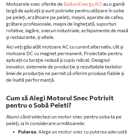
Motoarele snec oferite de
BalkanEnergy.RO
au o gamă
largă de aplicații și sunt potrivite pentru utilizare în sobe
pe peleți, arzătoare pe peleți, mașini, aparate de cafea,
grătare profesionale, mașini de înghețată, suporturi
rotative, lagăre, snecuri industriale, echipamente de masă
și restaurante, și altele.
Aici veți găsi atât motoare AC cu curent alternativ, cât și
motoare DC cu magnet permanent. Proiectate pentru
aplicații cu turație redusă și cuplu ridicat. Designul
inovator, sistemele de producție și rezultatele testelor
liniei de producție ne permit să oferim produse fiabile și
de înaltă performanță.
Cum să Alegi Motorul Snec Potrivit
pentru o Sobă Peleti?
Atunci când selectezi un motor snec pentru soba ta pe
peleți, ia în considerare următoarele:
Puterea
: Alege un motor snec cu puterea adecvată