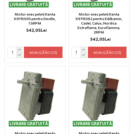
LIVRARE GRATUITĂ
LIVRARE GRATUITĂ
Motor snec peleti Kenta
Motor snec peleti Kenta
K9115005 pentru Deville,
K9115062 pentru Edilkamin,
1.5RPM
Cadel, Calux, Nordica
Extraflame, Eurofiamma,
542,05Lei
2RPM
542,05Lei
ADAUGĂ ÎN COȘ
ADAUGĂ ÎN COȘ
LIVRARE GRATUITĂ
LIVRARE GRATUITĂ
Motor snec peleti Kenta
Motor snec peleti Kenta