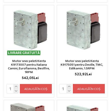
LIVRARE GRATUITĂ
Motor snec peleti Kenta
Motor snec peleti Kenta
K9173007 pentru Italiana
K9175051 pentru Deville, TMC,
Camini, Eurofiamma, Bestfire,
Edilkamin, 1.5RPM
1RPM
522,92Lei
542,05Lei
ADAUGĂ ÎN COȘ
ADAUGĂ ÎN COȘ