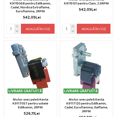
K9115068 pentru Edilkamin,
K9115101 pentru Clam, 2.5RPM
Cadel, Nordica Extraflame,
542,05Lei
Eurofiamma, 2RPM
542,05Lei
ADAUGĂ ÎN COȘ
ADAUGĂ ÎN COȘ
LIVRARE GRATUITĂ
LIVRARE GRATUITĂ
Motor snec peleti Kenta
Motor snec peleti Kenta
K9117057 pentru sobele
K9117120 pentru Edilkamin,
Edilkamin, 2RPM
Cadel, Eurofiamma, Italflame,
3RPM
526,11Lei