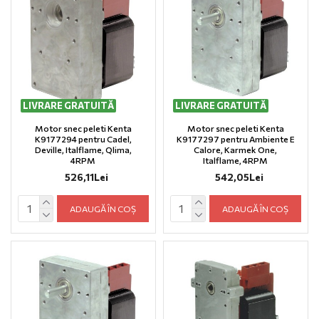
LIVRARE GRATUITĂ
LIVRARE GRATUITĂ
Motor snec peleti Kenta
Motor snec peleti Kenta
K9177294 pentru Cadel,
K9177297 pentru Ambiente E
Deville, Italflame, Qlima,
Calore, Karmek One,
4RPM
Italflame, 4RPM
526,11Lei
542,05Lei
ADAUGĂ ÎN COȘ
ADAUGĂ ÎN COȘ