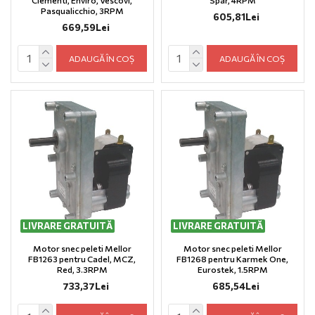
Pasqualicchio, 3RPM
605,81Lei
669,59Lei
ADAUGĂ ÎN COȘ
ADAUGĂ ÎN COȘ
LIVRARE GRATUITĂ
LIVRARE GRATUITĂ
Motor snec peleti Mellor
Motor snec peleti Mellor
FB1263 pentru Cadel, MCZ,
FB1268 pentru Karmek One,
Red, 3.3RPM
Eurostek, 1.5RPM
733,37Lei
685,54Lei