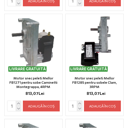
ADAUGĂ ÎN COȘ
ADAUGĂ ÎN COȘ
LIVRARE GRATUITĂ
LIVRARE GRATUITĂ
Motor snec peleti Mellor
Motor snec peleti Mellor
FB1271 pentru sobe Caminetti
FB1285 pentru sobele Clam,
Montegrappa, 4RPM
3RPM
813,07Lei
813,07Lei
ADAUGĂ ÎN COȘ
ADAUGĂ ÎN COȘ