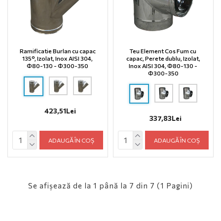
Ramificatie Burlan cu capac
Teu Element Cos Fum cu
135°, Izolat, Inox AISI 304,
capac, Perete dublu, Izolat,
Φ80-130 - Φ300-350
Inox AISI 304, Φ80-130 -
Φ300-350
423,51Lei
337,83Lei
ADAUGĂ ÎN COȘ
ADAUGĂ ÎN COȘ
Se afişează de la 1 până la 7 din 7 (1 Pagini)