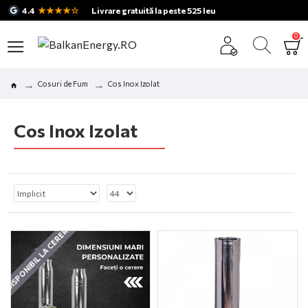
★★★★☆
4.4
Livrare gratuită la peste 525 leu
0
Cosuri de Fum
Cos Inox Izolat
Cos Inox Izolat
DISPONIBIL LA CERERE