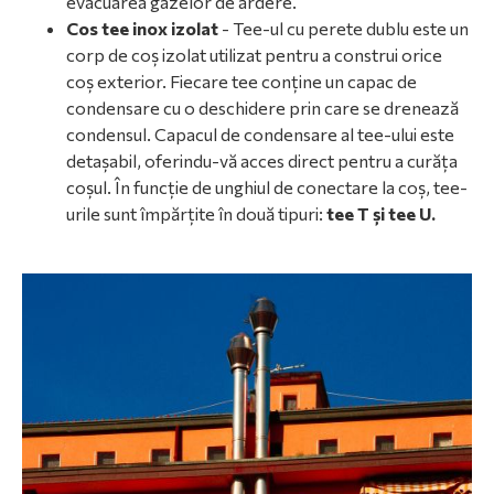
evacuarea gazelor de ardere.
Cos tee inox izolat
- Tee-ul cu perete dublu este un
corp de coș izolat utilizat pentru a construi orice
coș exterior. Fiecare tee conține un capac de
condensare cu o deschidere prin care se drenează
condensul. Capacul de condensare al tee-ului este
detașabil, oferindu-vă acces direct pentru a curăța
coșul. În funcție de unghiul de conectare la coș, tee-
urile sunt împărțite în două tipuri:
tee T și tee U.