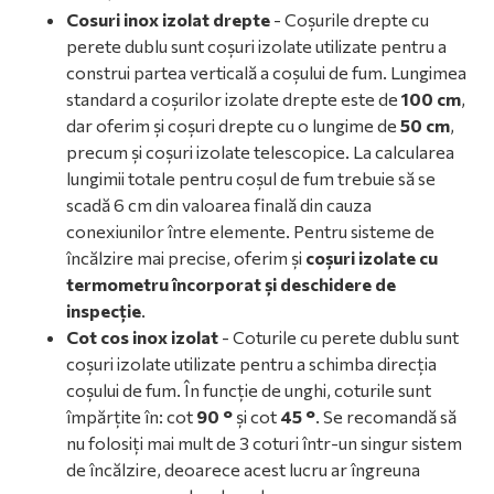
Cosuri inox izolat drepte
- Coșurile drepte cu
perete dublu sunt coșuri izolate utilizate pentru a
construi partea verticală a coșului de fum. Lungimea
standard a coșurilor izolate drepte este de
100 cm
,
dar oferim și coșuri drepte cu o lungime de
50 cm
,
precum și coșuri izolate telescopice. La calcularea
lungimii totale pentru coșul de fum trebuie să se
scadă 6 cm din valoarea finală din cauza
conexiunilor între elemente. Pentru sisteme de
încălzire mai precise, oferim și
coșuri izolate cu
termometru încorporat și deschidere de
inspecție
.
Cot cos inox izolat
- Coturile cu perete dublu sunt
coșuri izolate utilizate pentru a schimba direcția
coșului de fum. În funcție de unghi, coturile sunt
împărțite în: cot
90 °
și cot
45 °
. Se recomandă să
nu folosiți mai mult de 3 coturi într-un singur sistem
de încălzire, deoarece acest lucru ar îngreuna