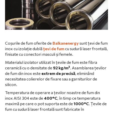
Coșurile de fum oferite de
Balkanenergy
sunt țevi de fum
inox cu izolație dublă
țevi de fum
cu sudură laser frontală,
finisate cu conectori masculi și femele.
Materialul izolator utilizat în țevile de fum este fibra
3
ceramică cu o densitate de
92 kg/m
. Asamblarea țevilor
de fum din inox este
extrem de precisă
, eliminând
necesitatea colierelor de fixare sau a garniturilor de
silicon.
Temperatura de operare a țevilor noastre de fum din
inox AISI 304 este de
400°C
, în timp ce temperatura
maximă pe care o pot suporta este de
1000°C
. Țevile de
fum cu sudură laser frontală sunt fabricate în