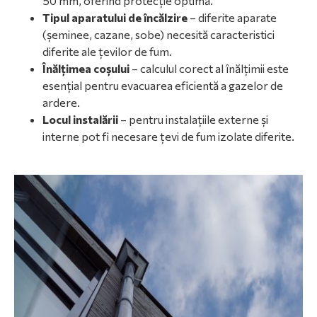
50 mm, oferind protecție optimă.
Tipul aparatului de încălzire
– diferite aparate
(șeminee, cazane, sobe) necesită caracteristici
diferite ale țevilor de fum.
Înălțimea coșului
– calculul corect al înălțimii este
esențial pentru evacuarea eficientă a gazelor de
ardere.
Locul instalării
– pentru instalațiile externe și
interne pot fi necesare țevi de fum izolate diferite.