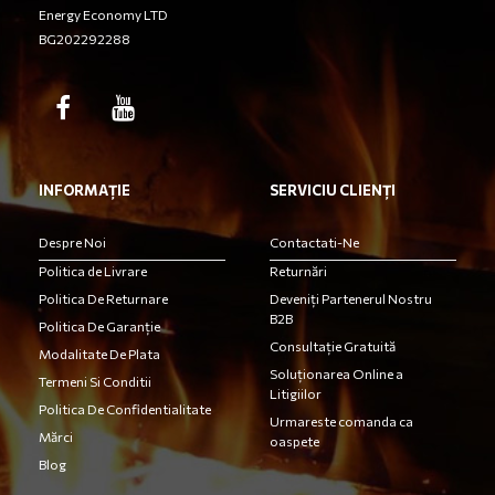
Energy Economy LTD
BG202292288
INFORMAȚIE
SERVICIU CLIENȚI
Despre Noi
Contactati-Ne
Politica de Livrare
Returnări
Politica De Returnare
Deveniți Partenerul Nostru
B2B
Politica De Garanție
Consultație Gratuită
Modalitate De Plata
Soluționarea Online a
Termeni Si Conditii
Litigiilor
Politica De Confidentialitate
Urmareste comanda ca
Mărci
oaspete
Blog