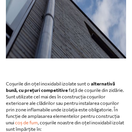
Coșurile din oțel inoxidabil izolate sunt o
alternativă
bună, cu prețuri competitive
față de coșurile din zidărie.
Sunt utilizate cel mai des în construcția coșurilor
exterioare ale clădirilor sau pentru instalarea coșurilor
prin zone inflamabile unde izolația este obligatorie. În
funcție de amplasarea elementelor pentru construcția
unui
coș de fum
, coșurile noastre din oțel inoxidabil izolat
sunt împărțite în: