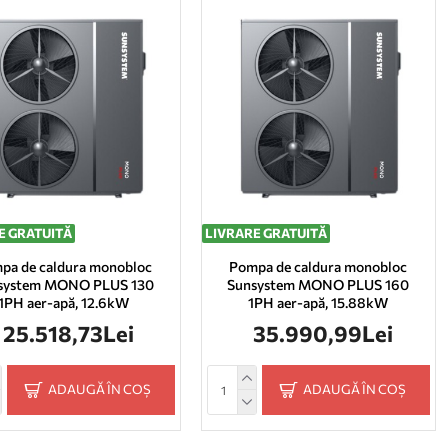
E GRATUITĂ
LIVRARE GRATUITĂ
pa de caldura monobloc
Pompa de caldura monobloc
system MONO PLUS 130
Sunsystem MONO PLUS 160
1PH aer-apă, 12.6kW
1PH aer-apă, 15.88kW
25.518,73Lei
35.990,99Lei
ADAUGĂ ÎN COȘ
ADAUGĂ ÎN COȘ