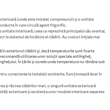
xterioară (unde este instalat compresorul) și o unitate
onducte în care circulă agent frigorific.
e unitate interioară, ceea ce reprezintă principalul său avantaj.
la sistemul de încălzire al clădirii. Au costuri inițiale mai
în exteriorul clădirii și, dacă temperaturile sunt foarte
recomandă utilizarea unor soluții speciale antiîngheț,
înghețului. În țările și zonele unde temperatura nu rămâne sub
pentru conectarea la instalații existente, funcționează doar în
rea și răcirea clădirilor mari, o singură unitate exterioară
ități exterioare și existența unor module interioare separate