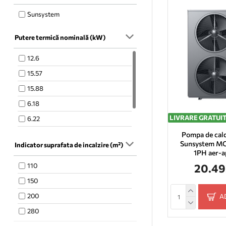
Sunsystem
Putere termică nominală (kW)
12.6
15.57
15.88
6.18
LIVRARE GRATUI
6.22
9.02
Pompa de cal
Sunsystem M
Indicator suprafata de incalzire (m²)
9.4
1PH aer-a
20.49
110
150
200
A
280