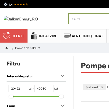
★★★★☆
4.4
OFERTE
INCALZIRE
AER CONDIȚIONAT
Pompe de căldură
Filtru
Pompe d
Interval de preturi
Sortare după:
Lei -
Lei
Firme