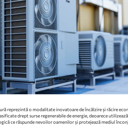
ă reprezintă o modalitate inovatoare de încălzire și răcire econom
asificate drept surse regenerabile de energie, deoarece utilizează
gică ce răspunde nevoilor oamenilor și protejează mediul încon