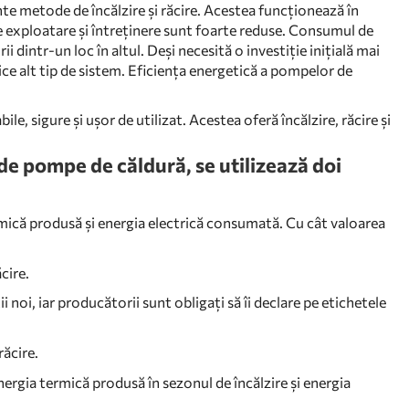
nte metode de încălzire și răcire. Acestea funcționează în
 de exploatare și întreținere sunt foarte reduse. Consumul de
 dintr-un loc în altul. Deși necesită o investiție inițială mai
e alt tip de sistem. Eficiența energetică a pompelor de
 sigure și ușor de utilizat. Acestea oferă încălzire, răcire și
i de pompe de căldură, se utilizează doi
rmică produsă și energia electrică consumată. Cu cât valoarea
cire.
ții noi, iar producătorii sunt obligați să îi declare pe etichetele
răcire.
ergia termică produsă în sezonul de încălzire și energia