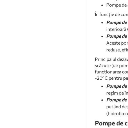
Pompe de c
În funcție de con
Pompe de c
interioară 
Pompe de 
Aceste pomp
reduse, efi
Principalul deza
scăzute (iar pom
funcționarea con
-20°C pentru per
Pompe de c
regim de în
Pompe de c
putând des
(hidroboxu
Pompe de c