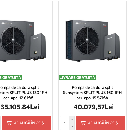
E GRATUITĂ
LIVRARE GRATUITĂ
ompa de caldura split
Pompa de caldura split
stem SPLIT PLUS 130 1PH
Sunsystem SPLIT PLUS 160 1PH
aer-apă, 12.6kW
aer-apă, 15.57kW
35.105,84Lei
40.079,57Lei
ADAUGĂ ÎN COȘ
ADAUGĂ ÎN COȘ