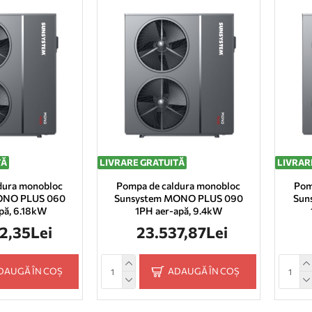
TĂ
LIVRARE GRATUITĂ
LIVRAR
dura monobloc
Pompa de caldura monobloc
Pom
ONO PLUS 060
Sunsystem MONO PLUS 090
Sun
pă, 6.18kW
1PH aer-apă, 9.4kW
2,35Lei
23.537,87Lei
DAUGĂ ÎN COȘ
ADAUGĂ ÎN COȘ