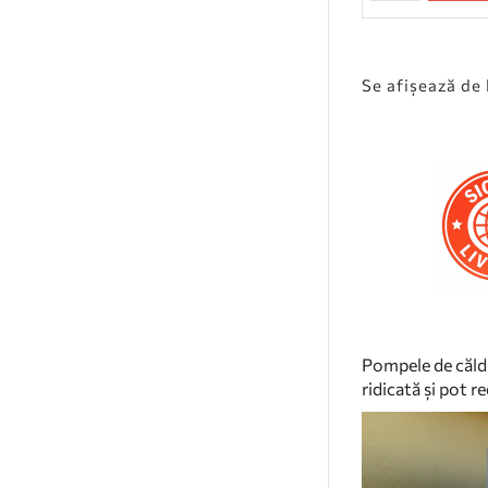
Se afişează de l
Pompele de căldu
ridicată și pot r