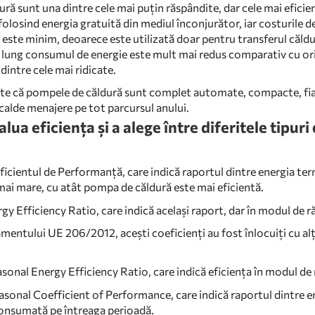
ră sunt una dintre cele mai puțin răspândite, dar cele mai eficie
 folosind energia gratuită din mediul înconjurător, iar costurile
 este minim, deoarece este utilizată doar pentru transferul căldurii
lung consumul de energie este mult mai redus comparativ cu oric
dintre cele mai ridicate.
te că pompele de căldură sunt complet automate, compacte, fiabile,
 calde menajere pe tot parcursul anului.
lua eficiența și a alege între diferitele tipur
ficientul de Performanță, care indică raportul dintre energia te
ai mare, cu atât pompa de căldură este mai eficientă.
gy Efficiency Ratio, care indică același raport, dar în modul de ră
amentului UE
206/2012
, acești coeficienți au fost înlocuiți cu al
sonal Energy Efficiency Ratio, care indică eficiența în modul de 
asonal Coefficient of Performance, care indică raportul dintre en
consumată pe întreaga perioadă.