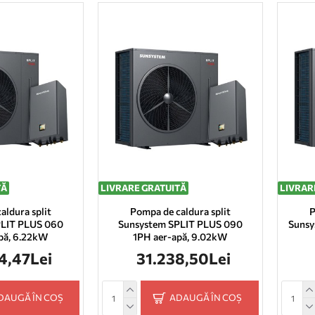
TĂ
LIVRARE GRATUITĂ
LIVRAR
aldura split
Pompa de caldura split
P
PLIT PLUS 060
Sunsystem SPLIT PLUS 090
Sunsy
pă, 6.22kW
1PH aer-apă, 9.02kW
4,47Lei
31.238,50Lei
DAUGĂ ÎN COȘ
ADAUGĂ ÎN COȘ