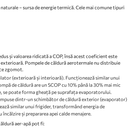
 naturale – sursa de energie termică. Cele mai comune tipuri
edus și valoarea ridicată a COP, însă acest coeficient este
a exterioară. Pompele de căldură aerotermale nu distribuie
duce zgomot.
ilator (exterioară și interioară). Funcționează similar unui
e pompă de căldură are un SCOP cu 10% până la 30% mai mic
ute, se poate forma gheață pe suprafața evaporatorului.
ompuse dintr-un schimbător de căldură exterior (evaporator)
ază similar unui frigider, transformând energia de
 încălzire și prepararea apei calde menajere.
ăldură aer-apă pot fi: