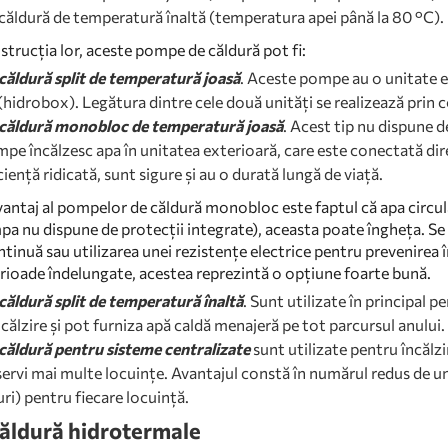
ăldură de temperatură înaltă (temperatura apei până la 80 °C).
strucția lor, aceste pompe de căldură pot fi:
ăldură split de temperatură joasă
. Aceste pompe au o unitate e
(hidrobox). Legătura dintre cele două unități se realizează prin c
căldură monobloc de temperatură joasă
. Acest tip nu dispune d
e încălzesc apa în unitatea exterioară, care este conectată direct 
ciență ridicată, sunt sigure și au o durată lungă de viață.
vantaj al pompelor de căldură monobloc este faptul că apa circulă 
pa nu dispune de protecții integrate), aceasta poate îngheța. Se 
tinuă sau utilizarea unei rezistențe electrice pentru prevenirea 
ioade îndelungate, acestea reprezintă o opțiune foarte bună.
ăldură split de temperatură înaltă
. Sunt utilizate în principal 
călzire și pot furniza apă caldă menajeră pe tot parcursul anului.
ăldură pentru sisteme centralizate
sunt utilizate pentru încălzi
ervi mai multe locuințe. Avantajul constă în numărul redus de un
ri) pentru fiecare locuință.
ăldură hidrotermale