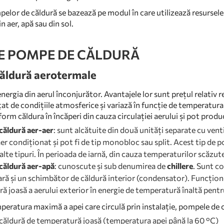
pelor de căldură se bazează pe modul în care utilizează resursele
n aer, apă sau din sol.
DE POMPE DE CĂLDURĂ
ăldură aerotermale
ergia din aerul înconjurător. Avantajele lor sunt prețul relativ r
țat de condițiile atmosferice și variază în funcție de temperatur
orm căldura în încăperi din cauza circulației aerului și pot pro
căldură aer-aer
: sunt alcătuite din două unități separate cu vent
aer condiționat și pot fi de tip monobloc sau split. Acest tip d
alte tipuri. În perioada de iarnă, din cauza temperaturilor scăz
căldură aer-apă
: cunoscute și sub denumirea de
chillere
. Sunt c
ră și un schimbător de căldură interior (condensator). Funcțione
 joasă a aerului exterior în energie de temperatură înaltă pentru
mperatura maximă a apei care circulă prin instalație, pompele de c
ăldură de temperatură joasă (temperatura apei până la 60 °C)