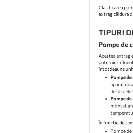
Clasificarea pom
extrag căldura di
TIPURI 
Pompe de c
Acestea extrag en
puternic influen
întotdeauna unif
Pompe de 
aparat de 
decât celel
Pompe de 
montat afa
temperatură
În funcție de te
Pompe de c