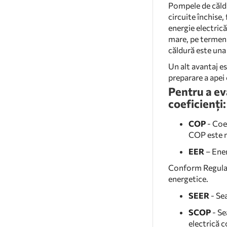
Pompele de căldu
circuite închise,
energie electrică
mare, pe termen 
căldură este una 
Un alt avantaj es
preparare a apei
Pentru a eva
coeficienți:
COP
- Coe
COP este m
EER
– Ener
Conform Regul
energetice.
SEER
- Sea
SCOP
- Se
electrică 