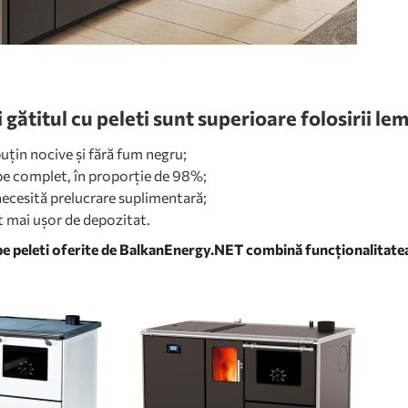
i gătitul cu peleti sunt superioare folosirii l
uțin nocive și fără fum negru;
e complet, în proporție de 98%;
necesită prelucrare suplimentară;
t mai ușor de depozitat.
pe peleti oferite de BalkanEnergy.NET combină funcționalitatea,