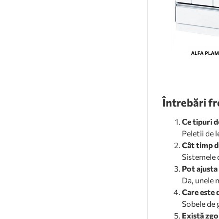
Întrebări f
Ce tipuri d
Peletii de 
Cât timp d
Sistemele 
Pot ajusta 
Da, unele 
Care este d
Sobele de 
Există zgo