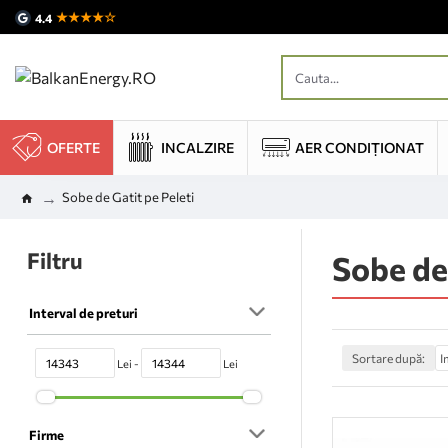
★★★★☆
4.4
OFERTE
INCALZIRE
AER CONDIȚIONAT
Sobe de Gatit pe Peleti
Filtru
Sobe de
Interval de preturi
Sortare după:
Lei -
Lei
Firme