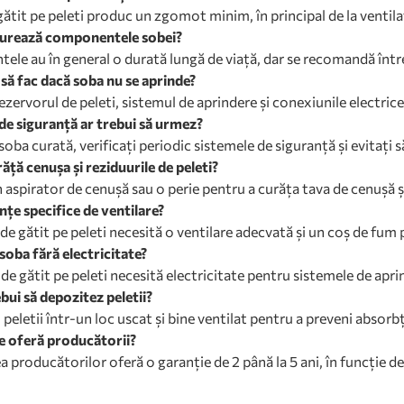
ătit pe peleti produc un zgomot minim, în principal de la ventila
durează componentele sobei?
le au în general o durată lungă de viață, dar se recomandă întreț
 să fac dacă soba nu se aprinde?
rezervorul de peleti, sistemul de aprindere și conexiunile electri
de siguranță ar trebui să urmez?
oba curată, verificați periodic sistemele de siguranță și evitați s
ăță cenușa și reziduurile de peleti?
n aspirator de cenușă sau o perie pentru a curăța tava de cenușă și
nțe specifice de ventilare?
de gătit pe peleti necesită o ventilare adecvată și un coș de fum
soba fără electricitate?
de gătit pe peleti necesită electricitate pentru sistemele de apri
bui să depozitez peletii?
peletii într-un loc uscat și bine ventilat pentru a preveni absorbț
e oferă producătorii?
 producătorilor oferă o garanție de 2 până la 5 ani, în funcție d