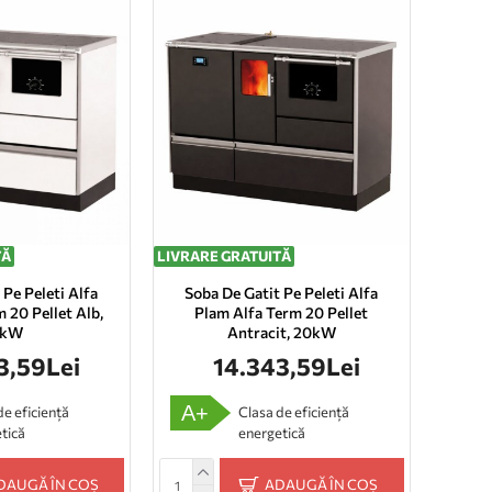
TĂ
LIVRARE GRATUITĂ
 Pe Peleti Alfa
Soba De Gatit Pe Peleti Alfa
 20 Pellet Alb,
Plam Alfa Term 20 Pellet
0kW
Antracit, 20kW
3,59Lei
14.343,59Lei
A+
de eficiență
Clasa de eficiență
tică
energetică
DAUGĂ ÎN COȘ
ADAUGĂ ÎN COȘ