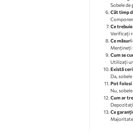
Sobele de g
Cât timp 
Componente
Ce trebuie
Verificați 
Ce măsuri 
Mențineți s
Cum se cur
Utilizați u
Există ceri
Da, sobele 
Pot folosi 
Nu, sobele 
Cum ar tre
Depozitați 
Ce garanți
Majoritatea