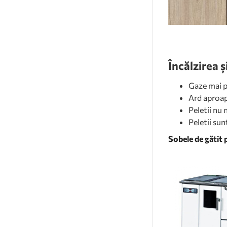
Încălzirea ș
Gaze mai p
Ard aproap
Peletii nu 
Peletii sun
Sobele de gătit 