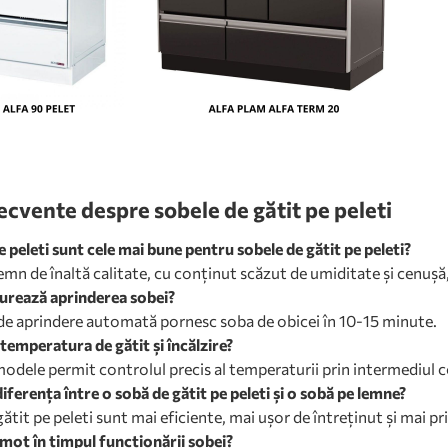
recvente despre sobele de gătit pe peleti
e peleti sunt cele mai bune pentru sobele de gătit pe peleti?
lemn de înaltă calitate, cu conținut scăzut de umiditate și cenușă,
urează aprinderea sobei?
de aprindere automată pornesc soba de obicei în 10-15 minute.
temperatura de gătit și încălzire?
modele permit controlul precis al temperaturii prin intermediul c
iferența între o sobă de gătit pe peleti și o sobă pe lemne?
gătit pe peleti sunt mai eficiente, mai ușor de întreținut și mai
mot în timpul funcționării sobei?