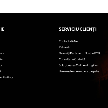
IE
SERVICIU CLIENȚI
Contactati-Ne
Returnări
nare
Deveniți Partenerul Nostru B2B
ie
Consultație Gratuită
ta
Soluționarea Online a Litigiilor
i
Urmareste comanda ca oaspete
entialitate