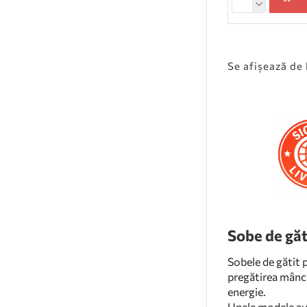
Se afişează de l
Sobe de găt
Sobele de gătit p
pregătirea mâncăr
energie.
Unele modele au u