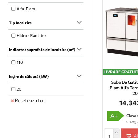
Alfa-Plam
Tip Incalzire
Hidro - Radiator
Indicator suprafata de incalzire (m²)
110
LIVRARE GRATUI
Ieșire de căldură (kW)
Soba De Gatit
Plam Alfa Term
20
2
Reseteaza tot
14.34
A+
Clasa 
energe
A