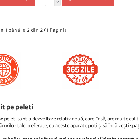
a 1 până la 2 din 2 (1 Pagini)
it pe peleti
e peleti sunt o dezvoltare relativ nouă, care, însă, are multe cali
urilor tale preferate, cu aceste aparate poți și să încălzești spaț
n boiler, ceea ce le face și mai economice și eficiente energetic