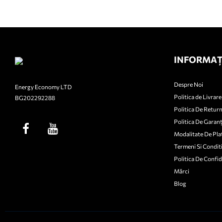
INFORMAȚ
Despre Noi
Energy Economy LTD
Politica de Livrare
BG202292288
Politica De Retur
Politica De Garanț
Modalitate De Pla
Termeni Si Conditi
Politica De Confid
Mărci
Blog