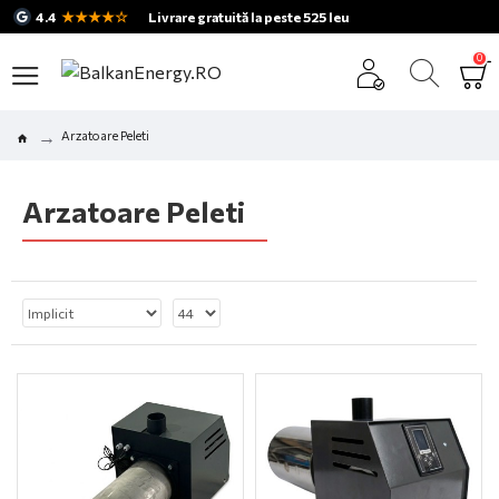
★★★★☆
4.4
Livrare gratuită la peste 525 leu
0
Arzatoare Peleti
Arzatoare Peleti