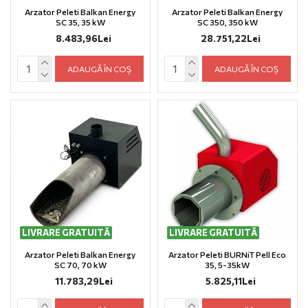
Arzator Peleti Balkan Energy
Arzator Peleti Balkan Energy
SC 35, 35 kW
SC 350, 350 kW
8.483,96Lei
28.751,22Lei
ADAUGĂ ÎN COȘ
ADAUGĂ ÎN COȘ
LIVRARE GRATUITĂ
LIVRARE GRATUITĂ
ULTIMELE BUCĂȚI
Arzator Peleti Balkan Energy
Arzator Peleti BURNiT Pell Eco
SC 70, 70 kW
35, 5-35kW
11.783,29Lei
5.825,11Lei