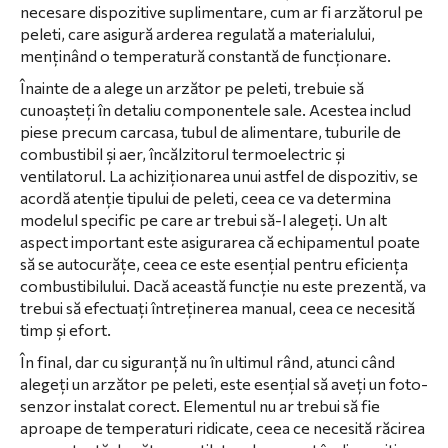
necesare dispozitive suplimentare, cum ar fi arzătorul pe
peleti, care asigură arderea regulată a materialului,
menținând o temperatură constantă de funcționare.
Înainte de a alege un arzător pe peleti, trebuie să
cunoașteți în detaliu componentele sale. Acestea includ
piese precum carcasa, tubul de alimentare, tuburile de
combustibil și aer, încălzitorul termoelectric și
ventilatorul. La achiziționarea unui astfel de dispozitiv, se
acordă atenție tipului de peleti, ceea ce va determina
modelul specific pe care ar trebui să-l alegeți. Un alt
aspect important este asigurarea că echipamentul poate
să se autocurățe, ceea ce este esențial pentru eficiența
combustibilului. Dacă această funcție nu este prezentă, va
trebui să efectuați întreținerea manual, ceea ce necesită
timp și efort.
În final, dar cu siguranță nu în ultimul rând, atunci când
alegeți un arzător pe peleti, este esențial să aveți un foto-
senzor instalat corect. Elementul nu ar trebui să fie
aproape de temperaturi ridicate, ceea ce necesită răcirea