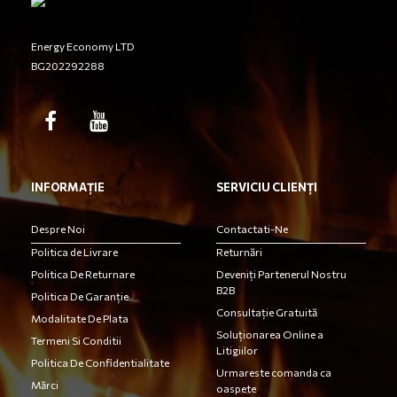
Energy Economy LTD
BG202292288
INFORMAȚIE
SERVICIU CLIENȚI
Despre Noi
Contactati-Ne
Politica de Livrare
Returnări
Politica De Returnare
Deveniți Partenerul Nostru
B2B
Politica De Garanție
Consultație Gratuită
Modalitate De Plata
Soluționarea Online a
Termeni Si Conditii
Litigiilor
Politica De Confidentialitate
Urmareste comanda ca
Mărci
oaspete