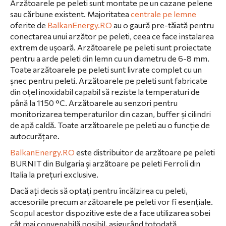
Arzătoarele pe peleti sunt montate pe un cazane pelene
sau cărbune existent. Majoritatea
centrale pe lemne
oferite de
BalkanEnergy.RO
au o gaură pre-tăiată pentru
conectarea unui arzător pe peleti, ceea ce face instalarea
extrem de ușoară. Arzătoarele pe peleti sunt proiectate
pentru a arde peleti din lemn cu un diametru de 6-8 mm.
Toate arzătoarele pe peleti sunt livrate complet cu un
șnec pentru peleti. Arzătoarele pe peleti sunt fabricate
din oțel inoxidabil capabil să reziste la temperaturi de
până la 1150 °C. Arzătoarele au senzori pentru
monitorizarea temperaturilor din cazan, buffer și cilindri
de apă caldă. Toate arzătoarele pe peleti au o funcție de
autocurățare.
BalkanEnergy.RO
este distribuitor de arzătoare pe peleti
BURNIT din Bulgaria și arzătoare pe peleti Ferroli din
Italia la prețuri exclusive.
Dacă ați decis să optați pentru încălzirea cu peleti,
accesoriile precum arzătoarele pe peleti vor fi esențiale.
Scopul acestor dispozitive este de a face utilizarea sobei
cât mai convenabilă posibil, asigurând totodată