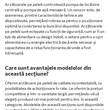
Arzătoarele pe peleti controlează pompa de încălzire
centrală și pompa de apă menajeră. Un senzor este, de
asemenea, printre caracteristicile tehnice ale
dispozitivului, permițând rotirea sa pentru o poziționare
optimă la conectarea la buncărul disponibil. Arzătoarele
pe peleti sunt echipate cu funcții de siguranță, cum ar fi un
tub de alimentare cu design îndoit, o setare pentru a opri
alimentarea cu energie electrică dacă este necesar și
capacitatea de a relua funcționarea de unde a fost
întreruptă.
Care sunt avantajele modelelor din
această secțiune?
Oferim arzătoare pe peleti de calitate incontestabilă, cu
posibilitatea de achiziționare în rate. Le oferim la prețuri
competitive și într-o varietate largă, permițându-vă să
alegeți produsul cel mai potrivit pentru dvs. în această
categorie. Modelele din această secțiune sunt disponibile
cu puteri între 25W și 150W, iar împreună cu ele oferim și