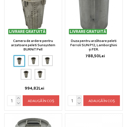
LIVRARE GRATUITĂ
LIVRARE GRATUITĂ
Camera de ardere pentru
Duza pentru arzătoare peleti
arzatoare peleti Sunsystem
Ferroli SUN P12, Lamborghini
BURNiT Pell
și FER.
788,50Lei
994,82Lei
ADAUGĂ ÎN COȘ
ADAUGĂ ÎN COȘ