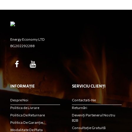
Energy Economy LTD
BG202292288
INFORMAȚIE
SERVICIU CLIENȚI
Despre Noi
Contactati-Ne
Politica de Livrare
Returnări
Politica De Returnare
Deveniți Partenerul Nostru
B2B
Politica De Garanție
Consultație Gratuită
Modalitate De Plata