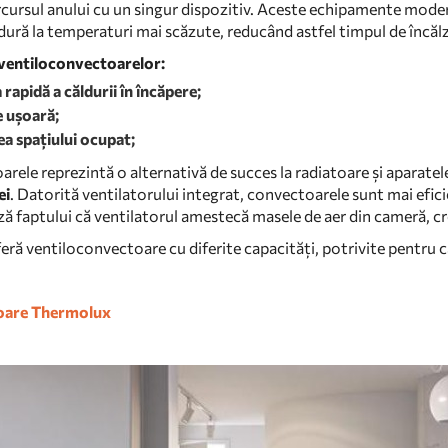
rcursul anului cu un singur dispozitiv. Aceste echipamente mode
dură la temperaturi mai scăzute, reducând astfel timpul de încălzi
 ventiloconvectoarelor:
 rapidă a căldurii în încăpere;
e ușoară;
a spațiului ocupat;
rele reprezintă o alternativă de succes la radiatoare și aparatele
ei
. Datorită ventilatorului integrat, convectoarele sunt mai efic
ză faptului că ventilatorul amestecă masele de aer din cameră, c
eră ventiloconvectoare cu diferite capacități, potrivite pentru 
oare Thermolux