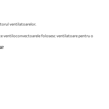
utorul ventilatoarelor.
 ce ventiloconvectoarele folosesc ventilatoare pentru o
ră?