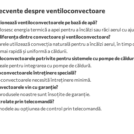
recvente despre ventiloconvectoare
onează ventiloconvectoarele pe bază de apă?
osesc energia termică a apei pentru a încălzi sau răci aerul cu aj
diferența dintre convectoare și ventiloconvectoare?
ele utilizează convecția naturală pentru a încălzi aerul, în timp
 mai rapidă și uniformă a căldurii.
loconvectoarele potrivite pentru sistemele cu pompe de căldu
deale pentru integrarea cu pompe de căldură.
oconvectoarele întreținere specială?
oconvectoarele necesită întreținere minimă.
vectoarele vin cu garanție?
produsele noastre sunt însoțite de garanție.
trolate prin telecomandă?
modele au opțiunea de control prin telecomandă.