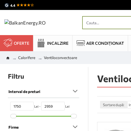
★★★★☆
4.4
OFERTE
INCALZIRE
AER CONDIȚIONAT
Calorifere
Ventiloconvectoare
Filtru
Ventilo
Interval de preturi
Sortare după:
Lei -
Lei
Firme