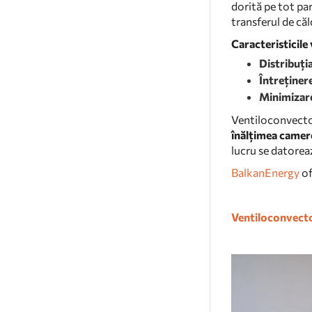
dorită pe tot pa
transferul de căl
Caracteristicile
Distribuția
Întreținer
Minimizare
Ventiloconvectoa
înălțimea camer
lucru se datorea
BalkanEnergy
of
Ventiloconvect