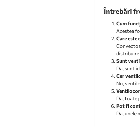
Întrebări f
Cum funcți
Acestea fol
Care este 
Convectoar
distribuire
Sunt venti
Da, sunt i
Cer ventil
Nu, ventil
Ventilocon
Da, toate 
Pot fi con
Da, unele 