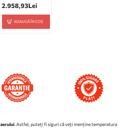
2.958,93Lei
ADAUGĂ ÎN COȘ
 aerului
. Astfel, puteți fi siguri că veți menține temperatura