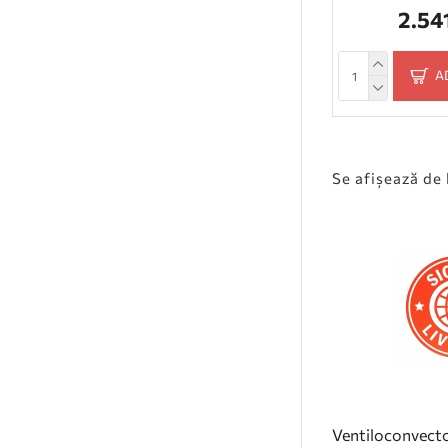
2.54
A
Se afişează de l
Ventiloconvecto