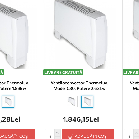
TĂ
LIVRARE GRATUITĂ
LIVRAR
tor Thermolux,
Ventiloconvector Thermolux,
Vent
Putere 1.83kw
Model 030, Putere 2.63kw
Mo
4,28Lei
1.846,15Lei
DAUGĂ ÎN COȘ
ADAUGĂ ÎN COȘ