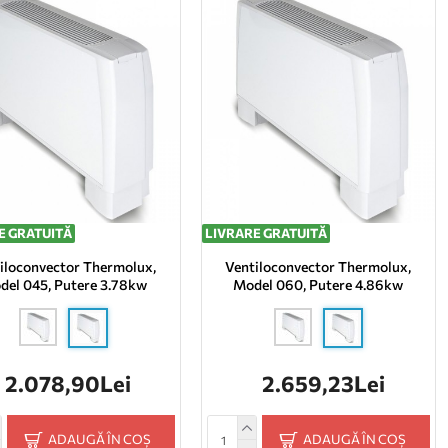
E GRATUITĂ
LIVRARE GRATUITĂ
iloconvector Thermolux,
Ventiloconvector Thermolux,
del 045, Putere 3.78kw
Model 060, Putere 4.86kw
2.078,90Lei
2.659,23Lei
ADAUGĂ ÎN COȘ
ADAUGĂ ÎN COȘ