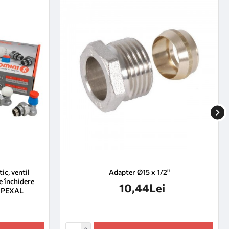
ic, ventil
Adapter Ø15 x 1/2"
e închidere
10,44Lei
ă PEXAL