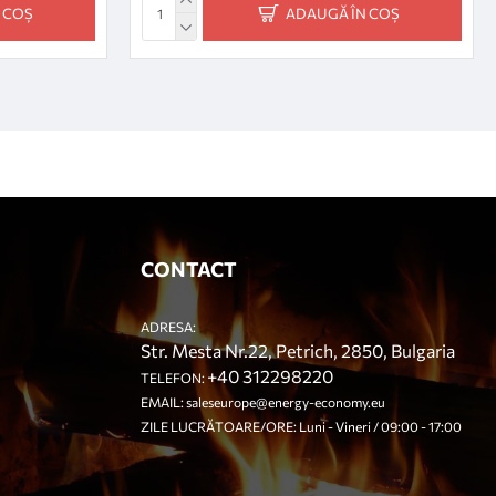
 COȘ
ADAUGĂ ÎN COȘ
CONTACT
ADRESA:
Str. Mesta Nr.22, Petrich, 2850, Bulgaria
+40 312298220
TELEFON:
EMAIL:
saleseurope@energy-economy.eu
ZILE LUCRĂTOARE/ORE: Luni - Vineri / 09:00 - 17:00