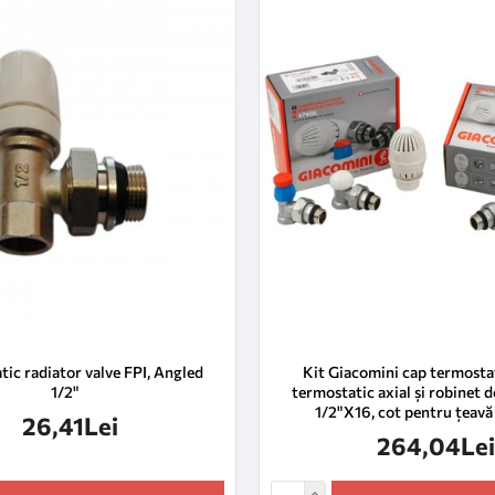
ic radiator valve FPI, Angled
Kit Giacomini cap termostat
1/2"
termostatic axial și robinet d
1/2"X16, cot pentru țeav
26,41Lei
264,04Lei