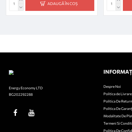
ADAUGĂ ÎN COȘ
INFORMAȚ
Despre Noi
Energy Economy LTD
Politica de Livrare
BG202292288
Politica De Retur
Politica De Garanț
Modalitate De Pla
Termeni Si Conditi
Politica De Confid