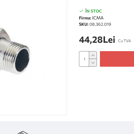
ÎN STOC
ICMA
Firma:
SKU:
08.362.019
44,28Lei
Cu TVA