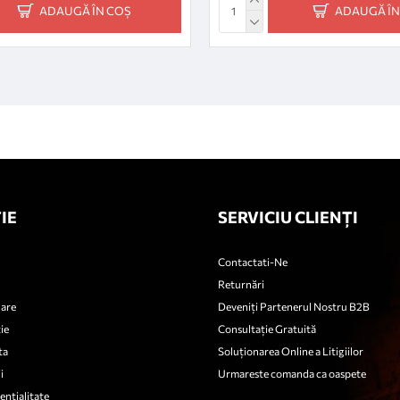
ADAUGĂ ÎN COȘ
ADAUGĂ ÎN
IE
SERVICIU CLIENȚI
Contactati-Ne
Returnări
nare
Deveniți Partenerul Nostru B2B
ie
Consultație Gratuită
ta
Soluționarea Online a Litigiilor
i
Urmareste comanda ca oaspete
entialitate