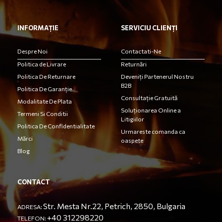
INFORMAȚIE
SERVICIU CLIENȚI
Despre Noi
Contactati-Ne
Politica de Livrare
Returnări
Politica De Returnare
Deveniți Partenerul Nostru
B2B
Politica De Garanție
Consultație Gratuită
Modalitate De Plata
Soluționarea Online a
Termeni Si Conditii
Litigiilor
Politica De Confidentialitate
Urmareste comanda ca
Mărci
oaspete
Blog
CONTACT
Str. Mesta Nr.22, Petrich, 2850, Bulgaria
ADRESA:
+40 312298220
TELEFON: