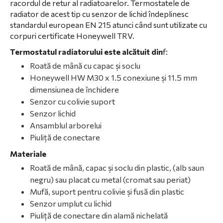
racordul de retur al radiatoarelor. Termostatele de
radiator de acest tip cu senzor de lichid îndeplinesc
standardul european EN 215 atunci când sunt utilizate cu
corpuri certificate Honeywell TRV.
Termostatul radiatorului este alcătuit din
f:
Roată de mână cu capac și soclu
Honeywell HW M30 x 1.5 conexiune și 11.5 mm
dimensiunea de închidere
Senzor cu colivie suport
Senzor lichid
Ansamblul arborelui
Piuliță de conectare
Materiale
Roată de mână, capac și soclu din plastic, (alb saun
negru) sau placat cu metal (cromat sau periat)
Mufă, suport pentru colivie și fusă din plastic
Senzor umplut cu lichid
Piuliță de conectare din alamă nichelată