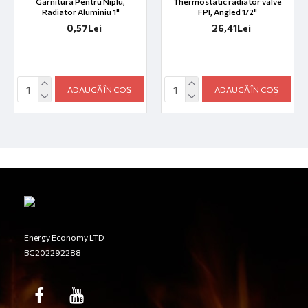
Garnitura Pentru Niplu,
Thermostatic radiator valve
Radiator Aluminiu 1"
FPI, Angled 1/2"
0,57Lei
26,41Lei
ADAUGĂ ÎN COȘ
ADAUGĂ ÎN COȘ
Energy Economy LTD
BG202292288