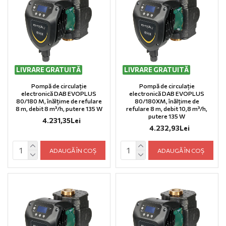
LIVRARE GRATUITĂ
LIVRARE GRATUITĂ
Pompă de circulație
Pompă de circulație
electronică DAB EVOPLUS
electronică DAB EVOPLUS
80/180 M, înălțime de refulare
80/180XM, înălțime de
8 m, debit 8 m³/h, putere 135 W
refulare 8 m, debit 10,8 m³/h,
putere 135 W
4.231,35Lei
4.232,93Lei
ADAUGĂ ÎN COȘ
ADAUGĂ ÎN COȘ