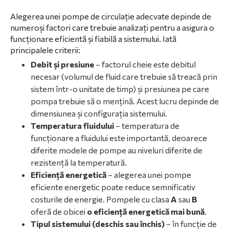
Alegerea unei pompe de circulație adecvate depinde de
numeroși factori care trebuie analizați pentru a asigura o
funcționare eficientă și fiabilă a sistemului. Iată
principalele criterii:
Debit și presiune
– factorul cheie este debitul
necesar (volumul de fluid care trebuie să treacă prin
sistem într-o unitate de timp) și presiunea pe care
pompa trebuie să o mențină. Acest lucru depinde de
dimensiunea și configurația sistemului.
Temperatura fluidului
– temperatura de
funcționare a fluidului este importantă, deoarece
diferite modele de pompe au niveluri diferite de
rezistență la temperatură.
Eficiență energetică
– alegerea unei pompe
eficiente energetic poate reduce semnificativ
costurile de energie. Pompele cu clasa
A
sau
B
oferă de obicei
o eficiență energetică mai bună
.
Tipul sistemului (deschis sau închis)
– în funcție de