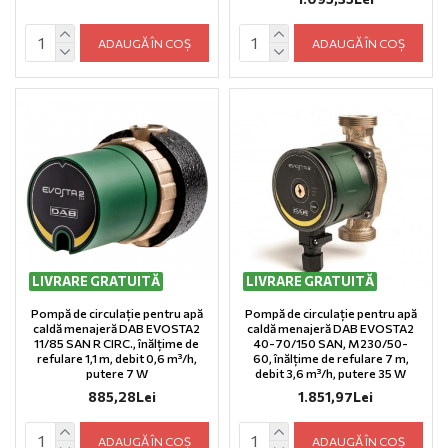
ADAUGĂ ÎN COȘ
ADAUGĂ ÎN COȘ
LIVRARE GRATUITĂ
LIVRARE GRATUITĂ
Pompă de circulație pentru apă
Pompă de circulație pentru apă
caldă menajeră DAB EVOSTA2
caldă menajeră DAB EVOSTA2
11/85 SAN R CIRC., înălțime de
40-70/150 SAN, M230/50-
refulare 1,1 m, debit 0,6 m³/h,
60, înălțime de refulare 7 m,
putere 7 W
debit 3,6 m³/h, putere 35 W
885,28Lei
1.851,97Lei
ADAUGĂ ÎN COȘ
ADAUGĂ ÎN COȘ