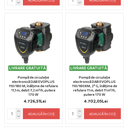
LIVRARE GRATUITĂ
LIVRARE GRATUITĂ
Pompă de circulație
Pompă de circulație
electronică DAB EVOPLUS
electronică DAB EVOPLUS
110/180 M, înălțime de refulare
110/180XM, 2" G, înălțime de
11,1 m, debit 7,2 m³/h, putere
refulare 11 m, debit 11 m³/h,
170 W
putere 170 W
4.726,51Lei
4.702,05Lei
ADAUGĂ ÎN COȘ
ADAUGĂ ÎN COȘ