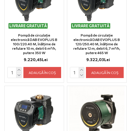
LIVRARE GRATUITĂ
LIVRARE GRATUITĂ
Pompă de circulație
Pompă de circulație
electronică DAB EVOPLUS B
electronică DAB EVOPLUS B
100/220.40 M, înălțime de
120/250.40 M, înălțime de
refulare 10 m, debit 6 m³/h,
refulare 12 m, debit 6,7 m³/h,
putere 350 W
putere 465 W
9.220,45Lei
9.322,03Lei
ADAUGĂ ÎN COȘ
ADAUGĂ ÎN COȘ