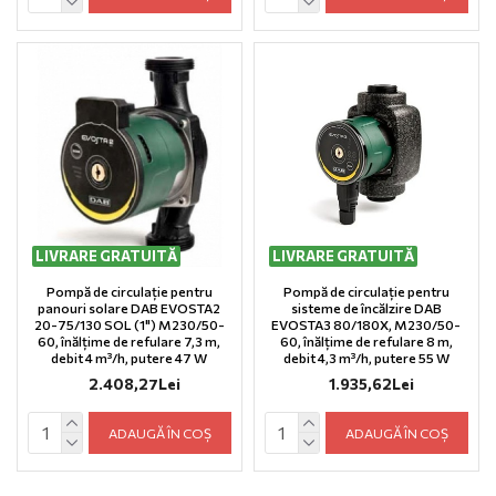
LIVRARE GRATUITĂ
LIVRARE GRATUITĂ
Pompă de circulație pentru
Pompă de circulație pentru
panouri solare DAB EVOSTA2
sisteme de încălzire DAB
20-75/130 SOL (1") M230/50-
EVOSTA3 80/180X, M230/50-
60, înălțime de refulare 7,3 m,
60, înălțime de refulare 8 m,
debit 4 m³/h, putere 47 W
debit 4,3 m³/h, putere 55 W
2.408,27Lei
1.935,62Lei
ADAUGĂ ÎN COȘ
ADAUGĂ ÎN COȘ