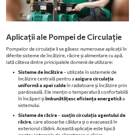
Aplicații ale Pompei de Circulație
Pompelor de circulație li se găsesc numeroase aplicații în
diferite sisteme de încălzire, răcire și alimentare cu apă.
Iată câteva dintre principalele domenii de utilizare:
Sisteme de încălzire
– utilizate în sistemele de
încălzire centrală pentru a
asigura circulația
uniformă a apei calde
în radiatoare și încălzire prin
pardoseală. Ele mențin o temperatură confortabilă
în încăperi și
îmbunătățesc eficiența energetică
a
sistemului.
Sisteme de răcire
–
susțin circulația agentului de
răcire
, care absoarbe căldura și o evacuează în
exteriorul clădirii. Această aplicație este tipică
pentru sistemele de climatizare și răcire.