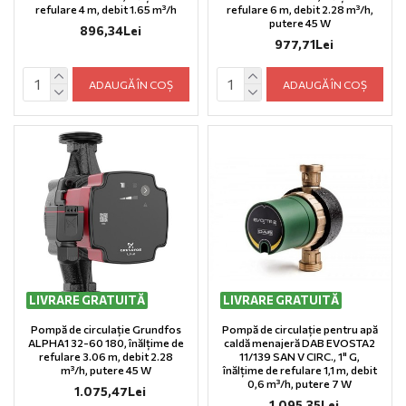
refulare 4 m, debit 1.65 m³/h
refulare 6 m, debit 2.28 m³/h,
putere 45 W
896,34Lei
977,71Lei
ADAUGĂ ÎN COȘ
ADAUGĂ ÎN COȘ
LIVRARE GRATUITĂ
LIVRARE GRATUITĂ
Pompă de circulație Grundfos
Pompă de circulație pentru apă
ALPHA1 32-60 180, înălțime de
caldă menajeră DAB EVOSTA2
refulare 3.06 m, debit 2.28
11/139 SAN V CIRC., 1" G,
m³/h, putere 45 W
înălțime de refulare 1,1 m, debit
0,6 m³/h, putere 7 W
1.075,47Lei
1.095,35Lei