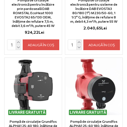
electronică pentru încălzire
electronică pentru sisteme de
prin pardoseală DAB
încălzire DAB EVOSTA3
ROMSTAL EcoHeat 1000
80/180 (1") M230/50-60, 1
EVOSTA2 65/130 OEM,
1/2" G, înălțime de refulare 8
înălțime de refulare 7,5 m,
m, debit 4,3 m³/h, putere 55 W
debit 3,6 m³/h, putere 45 W
2.040,65Lei
924,22Lei
ADAUGĂ ÎN COȘ
ADAUGĂ ÎN COȘ
LIVRARE GRATUITĂ
LIVRARE GRATUITĂ
Pompă de circulație Grundfos
Pompă de circulație Grundfos
ALPHA1 25-40 180, înălțime de
ALPHA1 25-60 180, înălțime de