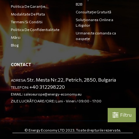
B2B
Politica De Garanție
Consultație Gratuită
Modalitate De Plata
Soluționarea Online a
Termeni Si Conditii
Litigiilor
Politica De Confidentialitate
Urmareste comanda ca
Mărci
oaspete
Blog
CONTACT
Str. Mesta Nr.22, Petrich, 2850, Bulgaria
ADRESA:
+40 312298220
TELEFON:
EMAIL:
saleseurope@energy-economy.eu
ZILE LUCRĂTOARE/ORE: Luni - Vineri / 09:00 - 17:00
Filtru
© Energy Economy LTD 2023. Toate drepturile rezervate.