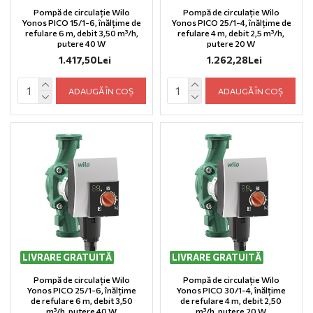
Pompă de circulație Wilo
Pompă de circulație Wilo
Yonos PICO 15/1-6, înălțime de
Yonos PICO 25/1-4, înălțime de
refulare 6 m, debit 3,50 m³/h,
refulare 4 m, debit 2,5 m³/h,
putere 40 W
putere 20 W
1.417,50Lei
1.262,28Lei
ADAUGĂ ÎN COȘ
ADAUGĂ ÎN COȘ
LIVRARE GRATUITĂ
LIVRARE GRATUITĂ
Pompă de circulație Wilo
Pompă de circulație Wilo
Yonos PICO 25/1-6, înălțime
Yonos PICO 30/1-4, înălțime
de refulare 6 m, debit 3,50
de refulare 4 m, debit 2,50
m³/h, putere 40 W
m³/h, putere 20 W