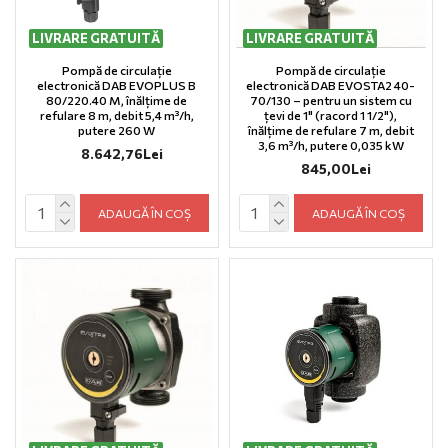
LIVRARE GRATUITĂ
LIVRARE GRATUITĂ
Pompă de circulație
Pompă de circulație
electronică DAB EVOPLUS B
electronică DAB EVOSTA2 40-
80/220.40 M, înălțime de
70/130 – pentru un sistem cu
refulare 8 m, debit 5,4 m³/h,
țevi de 1" (racord 1 1/2"),
putere 260 W
înălțime de refulare 7 m, debit
3,6 m³/h, putere 0,035 kW
8.642,76Lei
845,00Lei
ADAUGĂ ÎN COȘ
ADAUGĂ ÎN COȘ