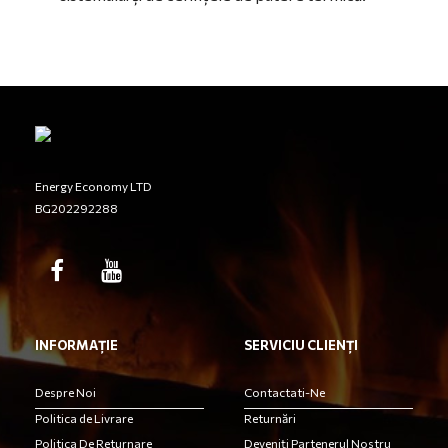
Energy Economy LTD
BG202292288
INFORMAȚIE
SERVICIU CLIENȚI
Despre Noi
Contactati-Ne
Politica de Livrare
Returnări
Politica De Returnare
Deveniți Partenerul Nostru