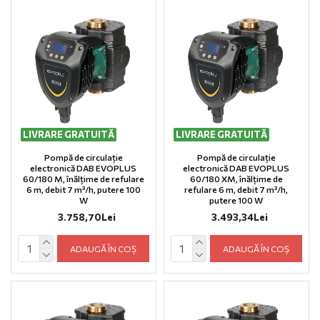
LIVRARE GRATUITĂ
LIVRARE GRATUITĂ
Pompă de circulație
Pompă de circulație
electronică DAB EVOPLUS
electronică DAB EVOPLUS
60/180 M, înălțime de refulare
60/180 XM, înălțime de
6 m, debit 7 m³/h, putere 100
refulare 6 m, debit 7 m³/h,
W
putere 100 W
3.758,70Lei
3.493,34Lei
ADAUGĂ ÎN COȘ
ADAUGĂ ÎN COȘ