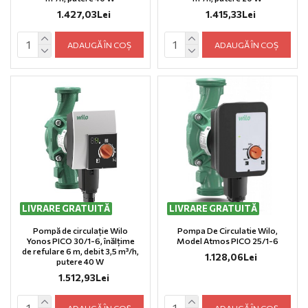
1.427,03Lei
1.415,33Lei
ADAUGĂ ÎN COȘ
ADAUGĂ ÎN COȘ
LIVRARE GRATUITĂ
LIVRARE GRATUITĂ
Pompă de circulație Wilo
Pompa De Circulatie Wilo,
Yonos PICO 30/1-6, înălțime
Model Atmos PICO 25/1-6
de refulare 6 m, debit 3,5 m³/h,
1.128,06Lei
putere 40 W
1.512,93Lei
ADAUGĂ ÎN COȘ
ADAUGĂ ÎN COȘ