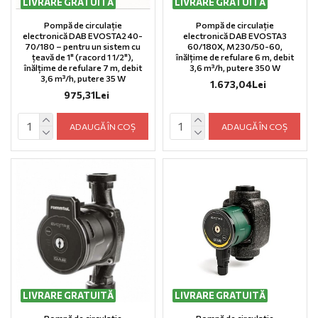
LIVRARE GRATUITĂ
LIVRARE GRATUITĂ
Pompă de circulație
Pompă de circulație
electronică DAB EVOSTA2 40-
electronică DAB EVOSTA3
70/180 – pentru un sistem cu
60/180X, M230/50-60,
țeavă de 1" (racord 1 1/2"),
înălțime de refulare 6 m, debit
înălțime de refulare 7 m, debit
3,6 m³/h, putere 350 W
3,6 m³/h, putere 35 W
1.673,04Lei
975,31Lei
ADAUGĂ ÎN COȘ
ADAUGĂ ÎN COȘ
LIVRARE GRATUITĂ
LIVRARE GRATUITĂ
Pompă de circulație
Pompă de circulație