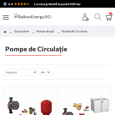
★★★★☆
4.4
Livrare gratuită la peste 525 leu
0
Dispozitive
Pompe de apă
Pompe de Circulație
Pompe de Circulație