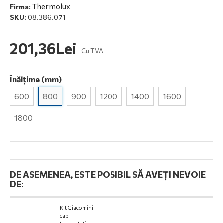
Thermolux
Firma:
SKU:
08.386.071
201,36Lei
Cu TVA
Înălțime (mm)
600
800
900
1200
1400
1600
1800
DE ASEMENEA, ESTE POSIBIL SĂ AVEȚI NEVOIE
DE:
Kit Giacomini
cap