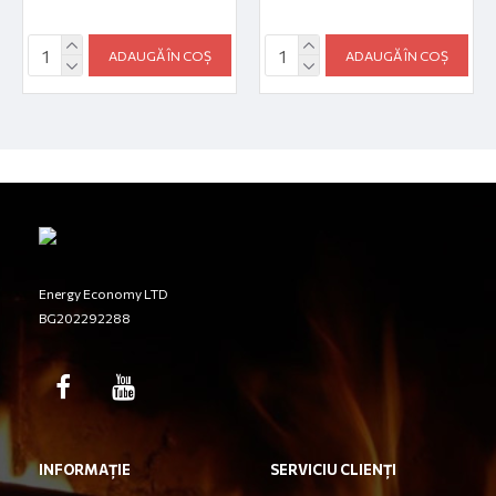
ADAUGĂ ÎN COȘ
ADAUGĂ ÎN COȘ
Energy Economy LTD
BG202292288
INFORMAȚIE
SERVICIU CLIENȚI