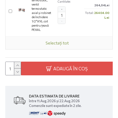
termostatic,
Cantitate:
ventil
264,04Lei
termostatic
+
Total:
26404.00
axial și robinet
de închidere
Lei
1/2"X16, cot
-
pentru țeavă
PEXAL
Selectați tot
ADAUGĂ ÎN COȘ
DATA ESTIMATA DE LIVRARE
între 11.Aug.2026 și 22.Aug.2026
Comenzile sunt expediate în 2 zile.