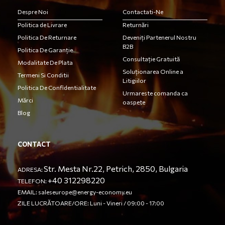
Despre Noi
Contactati-Ne
Politica de Livrare
Returnări
Politica De Returnare
Deveniți Partenerul Nostru
B2B
Politica De Garanție
Consultație Gratuită
Modalitate De Plata
Soluționarea Online a
Termeni Si Conditii
Litigiilor
Politica De Confidentialitate
Urmareste comanda ca
Mărci
oaspete
Blog
CONTACT
Str. Mesta Nr.22, Petrich, 2850, Bulgaria
ADRESA:
+40 312298220
TELEFON:
EMAIL:
saleseurope@energy-economy.eu
ZILE LUCRĂTOARE/ORE: Luni - Vineri / 09:00 - 17:00