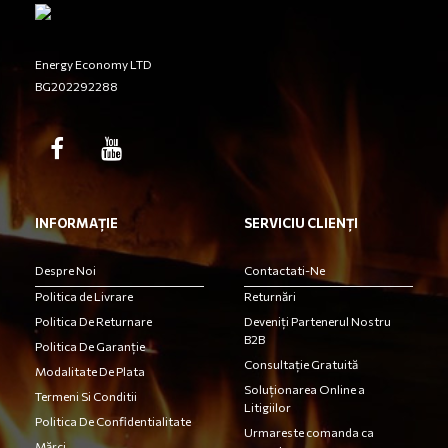
Energy Economy LTD
BG202292288
INFORMAȚIE
SERVICIU CLIENȚI
Despre Noi
Contactati-Ne
Politica de Livrare
Returnări
Politica De Returnare
Deveniți Partenerul Nostru
B2B
Politica De Garanție
Consultație Gratuită
Modalitate De Plata
Soluționarea Online a
Termeni Si Conditii
Litigiilor
Politica De Confidentialitate
Urmareste comanda ca
Mărci