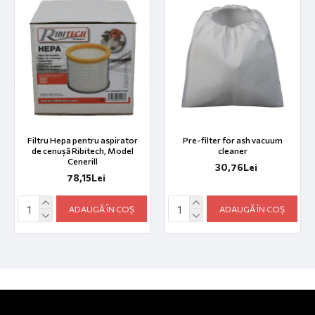
Filtru Hepa pentru aspirator
Pre-filter for ash vacuum
de cenușă Ribitech, Model
cleaner
Cenerill
30,76Lei
78,15Lei
ADAUGĂ ÎN COȘ
ADAUGĂ ÎN COȘ