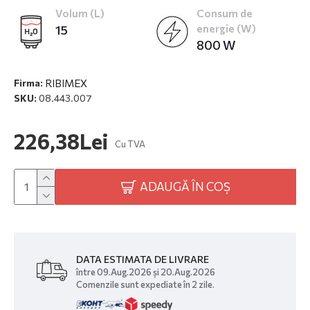
Volum (L)
Consum de
15
energie (W)
800 W
RIBIMEX
Firma:
SKU:
08.443.007
226,38Lei
Cu TVA
ADAUGĂ ÎN COȘ
DATA ESTIMATA DE LIVRARE
între 09.Aug.2026 și 20.Aug.2026
Comenzile sunt expediate în 2 zile.