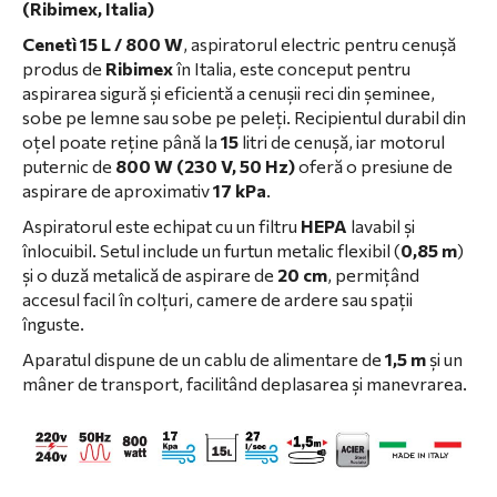
(Ribimex, Italia)
Cenetì 15 L / 800 W
, aspiratorul electric pentru cenușă
produs de
Ribimex
în Italia, este conceput pentru
aspirarea sigură și eficientă a cenușii reci din șeminee,
sobe pe lemne sau sobe pe peleți. Recipientul durabil din
oțel poate reține până la
15
litri de cenușă, iar motorul
puternic de
800 W (230 V, 50 Hz)
oferă o presiune de
aspirare de aproximativ
17 kPa
.
Aspiratorul este echipat cu un filtru
HEPA
lavabil și
înlocuibil. Setul include un furtun metalic flexibil (
0,85 m
)
și o duză metalică de aspirare de
20 cm
, permițând
accesul facil în colțuri, camere de ardere sau spații
înguste.
Aparatul dispune de un cablu de alimentare de
1,5 m
și un
mâner de transport, facilitând deplasarea și manevrarea.