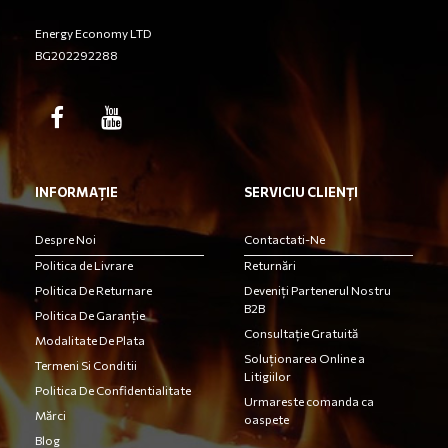
Energy Economy LTD
BG202292288
INFORMAȚIE
SERVICIU CLIENȚI
Despre Noi
Contactati-Ne
Politica de Livrare
Returnări
Politica De Returnare
Deveniți Partenerul Nostru
B2B
Politica De Garanție
Consultație Gratuită
Modalitate De Plata
Soluționarea Online a
Termeni Si Conditii
Litigiilor
Politica De Confidentialitate
Urmareste comanda ca
Mărci
oaspete
Blog