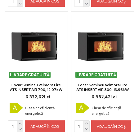
ADAUGĂ ÎN COȘ
ADAUGĂ ÎN COȘ
LIVRARE GRATUITĂ
LIVRARE GRATUITĂ
Focar Semineu Velmora Fire
Focar Semineu Velmora Fire
ΑTS INSERT AIR 700, 12.07kW
ΑTS INSERT AIR 800, 13.96kW
6.332,62Lei
6.987,42Lei
A
A
Clasa de eficiență
Clasa de eficiență
energetică
energetică
ADAUGĂ ÎN COȘ
ADAUGĂ ÎN COȘ