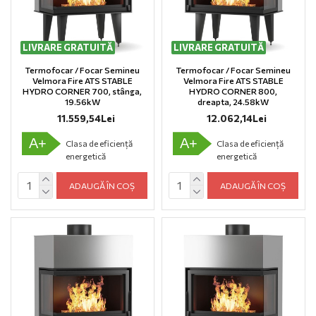
LIVRARE GRATUITĂ
LIVRARE GRATUITĂ
Termofocar / Focar Semineu
Termofocar / Focar Semineu
Velmora Fire ATS STABLE
Velmora Fire ATS STABLE
HYDRO CORNER 700, stânga,
HYDRO CORNER 800,
19.56kW
dreapta, 24.58kW
11.559,54Lei
12.062,14Lei
A+
A+
Clasa de eficiență
Clasa de eficiență
energetică
energetică
ADAUGĂ ÎN COȘ
ADAUGĂ ÎN COȘ