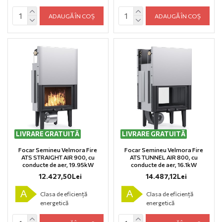
ADAUGĂ ÎN COȘ
ADAUGĂ ÎN COȘ
LIVRARE GRATUITĂ
LIVRARE GRATUITĂ
Focar Semineu Velmora Fire
Focar Semineu Velmora Fire
ATS STRAIGHT AIR 900, cu
ATS TUNNEL AIR 800, cu
conducte de aer, 19.95kW
conducte de aer, 16.1kW
12.427,50Lei
14.487,12Lei
A
A
Clasa de eficiență
Clasa de eficiență
energetică
energetică