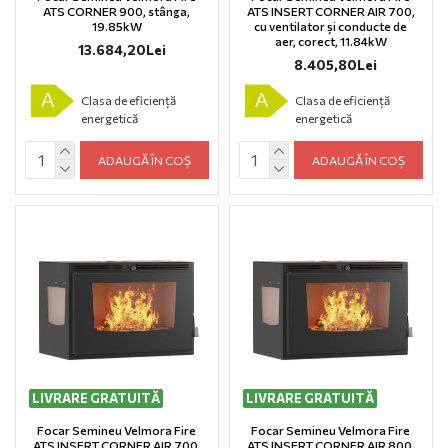
ATS CORNER 900, stânga,
ATS INSERT CORNER AIR 700,
19.85kW
cu ventilator și conducte de
aer, corect, 11.84kW
13.684,20Lei
8.405,80Lei
A
A
Clasa de eficiență
Clasa de eficiență
energetică
energetică
ADAUGĂ ÎN COȘ
ADAUGĂ ÎN COȘ
LIVRARE GRATUITĂ
LIVRARE GRATUITĂ
Focar Semineu Velmora Fire
Focar Semineu Velmora Fire
ATS INSERT CORNER AIR 700,
ATS INSERT CORNER AIR 800,