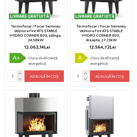
LIVRARE GRATUITĂ
LIVRARE GRATUITĂ
Termofocar / Focar Semineu
Termofocar / Focar Semineu
Velmora Fire ATS STABLE
Velmora Fire ATS STABLE
HYDRO CORNER 800, stânga,
HYDRO CORNER 900,
24.58kW
dreapta, 27.23kW
12.062,14Lei
12.564,72Lei
A+
A
Clasa de eficiență
Clasa de eficiență
energetică
energetică
ADAUGĂ ÎN COȘ
ADAUGĂ ÎN COȘ