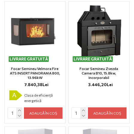
LIVRARE GRATUITĂ
LIVRARE GRATUITĂ
Focar Semineu Velmora Fire
Focar Semineu Zvezda
ΑTS INSERT PANORAMA 800,
Camera B10, 15.8kw,
13.96kW
Incorporabil
7.840,38Lei
3.446,20Lei
A
Clasa de eficiență
energetică
ADAUGĂ ÎN COȘ
ADAUGĂ ÎN COȘ