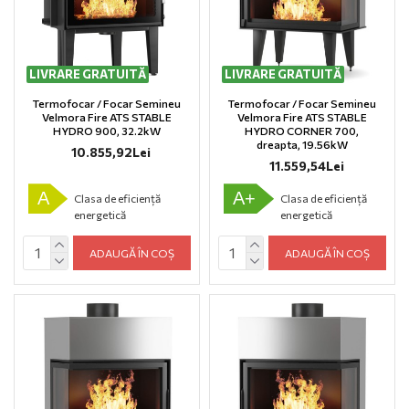
LIVRARE GRATUITĂ
LIVRARE GRATUITĂ
Termofocar / Focar Semineu
Termofocar / Focar Semineu
Velmora Fire ATS STABLE
Velmora Fire ATS STABLE
HYDRO 900, 32.2kW
HYDRO CORNER 700,
dreapta, 19.56kW
10.855,92Lei
11.559,54Lei
A
A+
Clasa de eficiență
Clasa de eficiență
energetică
energetică
ADAUGĂ ÎN COȘ
ADAUGĂ ÎN COȘ