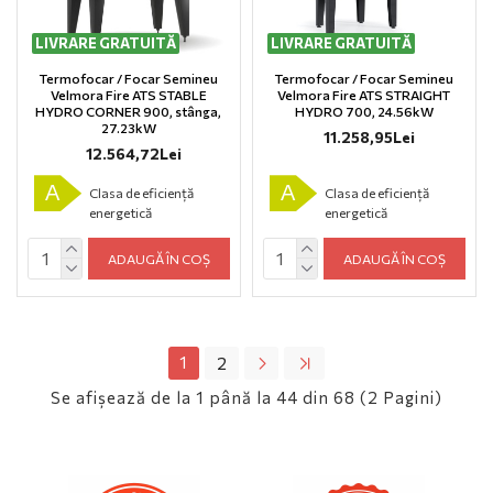
LIVRARE GRATUITĂ
LIVRARE GRATUITĂ
Termofocar / Focar Semineu
Termofocar / Focar Semineu
Velmora Fire ATS STABLE
Velmora Fire ATS STRAIGHT
HYDRO CORNER 900, stânga,
HYDRO 700, 24.56kW
27.23kW
11.258,95Lei
12.564,72Lei
A
A
Clasa de eficiență
Clasa de eficiență
energetică
energetică
ADAUGĂ ÎN COȘ
ADAUGĂ ÎN COȘ
1
2
Se afişează de la 1 până la 44 din 68 (2 Pagini)