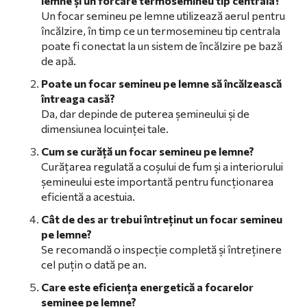
lemne și un forcare termosemineu tip centrala?
Un focar semineu pe lemne utilizează aerul pentru
încălzire, în timp ce un termosemineu tip centrala
poate fi conectat la un sistem de încălzire pe bază
de apă.
Poate un focar semineu pe lemne să încălzească
întreaga casă?
Da, dar depinde de puterea șemineului și de
dimensiunea locuinței tale.
Cum se curăță un focar semineu pe lemne?
Curățarea regulată a coșului de fum și a interiorului
șemineului este importantă pentru funcționarea
eficientă a acestuia.
Cât de des ar trebui întreținut un focar semineu
pe lemne?
Se recomandă o inspecție completă și întreținere
cel puțin o dată pe an.
Care este eficiența energetică a focarelor
seminee pe lemne?