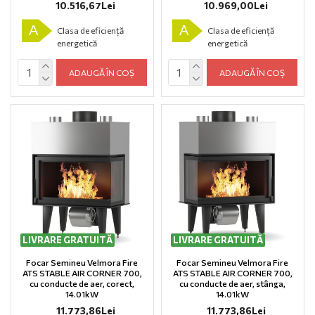
10.516,67Lei
10.969,00Lei
A
A
Clasa de eficiență
Clasa de eficiență
energetică
energetică
ADAUGĂ ÎN COȘ
ADAUGĂ ÎN COȘ
LIVRARE GRATUITĂ
LIVRARE GRATUITĂ
Focar Semineu Velmora Fire
Focar Semineu Velmora Fire
ATS STABLE AIR CORNER 700,
ATS STABLE AIR CORNER 700,
cu conducte de aer, corect,
cu conducte de aer, stânga,
14.01kW
14.01kW
11.773,86Lei
11.773,86Lei