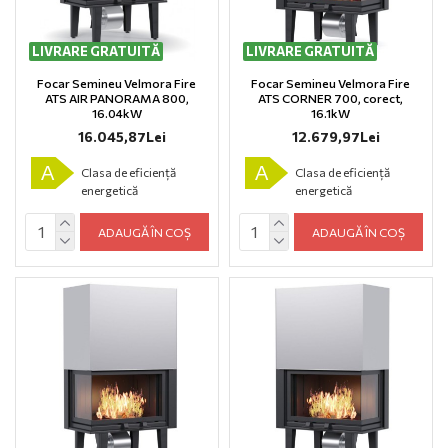
LIVRARE GRATUITĂ
LIVRARE GRATUITĂ
Focar Semineu Velmora Fire
Focar Semineu Velmora Fire
ATS AIR PANORAMA 800,
ATS CORNER 700, corect,
16.04kW
16.1kW
16.045,87Lei
12.679,97Lei
A
A
Clasa de eficiență
Clasa de eficiență
energetică
energetică
ADAUGĂ ÎN COȘ
ADAUGĂ ÎN COȘ