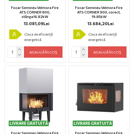
Focar Semineu Velmora Fire
Focar Semineu Velmora Fire
ATS CORNER 800,
ATS CORNER 900, corect,
stânga16.82kW
19.85kW
13.081,09Lei
13.684,20Lei
A
A
Clasa de eficiență
Clasa de eficiență
energetică
energetică
ADAUGĂ ÎN COȘ
ADAUGĂ ÎN COȘ
LIVRARE GRATUITĂ
LIVRARE GRATUITĂ
Focar Semineu Velmora Fire
Focar Semineu Velmora Fire