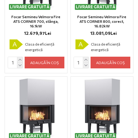
LIVRARE GRATUITĂ
LIVRARE GRATUITĂ
Focar Semineu Velmora Fire
Focar Semineu Velmora Fire
ATS CORNER 700, stânga,
ATS CORNER 800, corect,
16.1kW
16.82kW
12.679,97Lei
13.081,09Lei
A
A
Clasa de eficiență
Clasa de eficiență
energetică
energetică
ADAUGĂ ÎN COȘ
ADAUGĂ ÎN COȘ
LIVRARE GRATUITĂ
LIVRARE GRATUITĂ