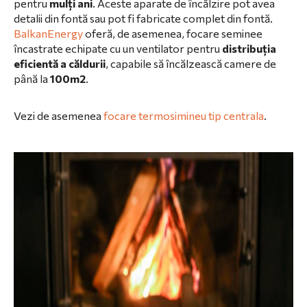
pentru
mulți ani
. Aceste aparate de încălzire pot avea
detalii din fontă sau pot fi fabricate complet din fontă.
BalkanEnergy
oferă, de asemenea, focare seminee
încastrate echipate cu un ventilator pentru
distribuția
eficientă a căldurii
, capabile să încălzească camere de
până la
100m2
.
Vezi de asemenea
focare termosimineu tip centrala
.