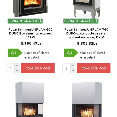
LIVRARE GRATUITĂ
ULTIMELE BUCĂȚI
LIVRARE GRATUITĂ
ULTIMA BUCATĂ
Focar Semineu UNIFLAM 600
Focar Semineu UNIFLAM 760
DURO S cu alimentare cu aer,
DURO cu conducte de aer și
10 kW
alimentare cu aer, 11 kW
5.760,47Lei
9.805,82Lei
A+
A+
Clasa de eficiență
Clasa de eficiență
energetică
energetică
ADAUGĂ ÎN COȘ
ADAUGĂ ÎN COȘ