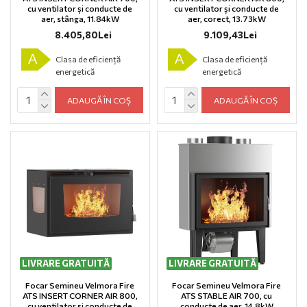
cu ventilator și conducte de
cu ventilator și conducte de
aer, stânga, 11.84kW
aer, corect, 13.73kW
8.405,80Lei
9.109,43Lei
A
A
Clasa de eficiență
Clasa de eficiență
energetică
energetică
ADAUGĂ ÎN COȘ
ADAUGĂ ÎN COȘ
LIVRARE GRATUITĂ
LIVRARE GRATUITĂ
Focar Semineu Velmora Fire
Focar Semineu Velmora Fire
ATS INSERT CORNER AIR 800,
ATS STABLE AIR 700, cu
cu ventilator și conducte de
conducte de aer, 14.8kW